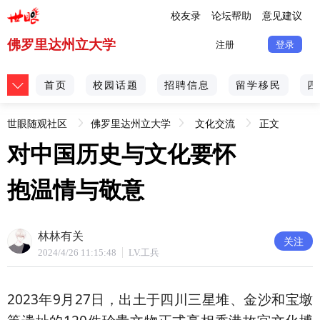
校友录
论坛帮助
意见建议
佛罗里达州立大学
注册
登录
首页
校园话题
招聘信息
留学移民
四
世眼随观社区
佛罗里达州立大学
文化交流
正文
对中国历史与文化要怀
[不良信息举报]
抱温情与敬意
林林有关
关注
2024/4/26 11:15:48
LV.工兵
2023年9月27日，出土于四川三星堆、金沙和宝墩