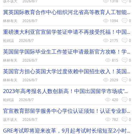
该不该大
2026/8/7
1318
0
冀英国际教育合作中心组织河北省高等教育人工智能与教育教学协同发展培训班开课
林林有关
2026/8/7
1094
0
重磅澳大利亚官宣留学签证申请不再接受托福！中国留学生受影响吗？
袏緈諨
2026/8/7
2175
0
英国留学国际毕业生工作签证申请最新官方攻略！学位延迟还能申请工签吗？
林林有关
2026/8/7
815
0
英国官方担心英国大学过度依赖中国招生收入！英国留学政策会收紧吗？
林林有关
2026/8/7
2029
0
2023年高考报名人数创新高！中国出国留学市场或“补涨”？
袏緈諨
2026/8/7
420
0
官宣教育部留学服务中心学位认证须知！认证专业影响公务员考试、就业吗？
该不该大
2026/8/7
782
0
GRE考试即将迎来改革，9月起考试时长缩短至2小时内