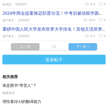
袏緈諨
2026/8/7
413
0
2024年两会提案推迟职普分流！中考后被动留学困局能解除吗？
该不该大
2026/8/7
1814
0
重磅中国人民大学发布世界大学排名！其他主流世界排名还有用吗？
该不该大
2026/8/7
512
0
上一页
1
/2
下一页 >
发表帖子
相关推荐
谁是图书“带货人”？
林林有关
理性看待AI的翻译能力