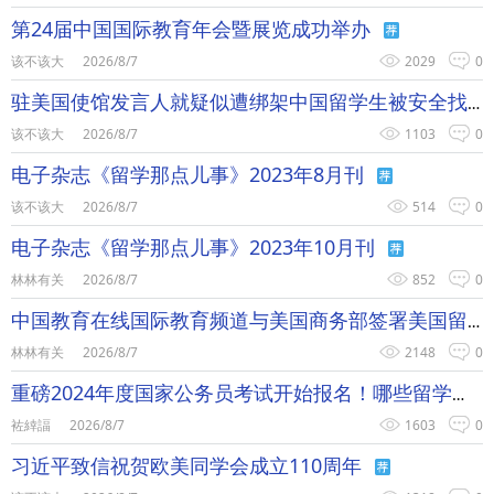
第24届中国国际教育年会暨展览成功举办
该不该大
2026/8/7
2029
0
驻美国使馆发言人就疑似遭绑架中国留学生被安全找到事答记者问
该不该大
2026/8/7
1103
0
电子杂志《留学那点儿事》2023年8月刊
该不该大
2026/8/7
514
0
电子杂志《留学那点儿事》2023年10月刊
林林有关
2026/8/7
852
0
中国教育在线国际教育频道与美国商务部签署美国留学目的地推广商标许可协议
林林有关
2026/8/7
2148
0
重磅2024年度国家公务员考试开始报名！哪些留学海归有资格报考？
袏緈諨
2026/8/7
1603
0
习近平致信祝贺欧美同学会成立110周年